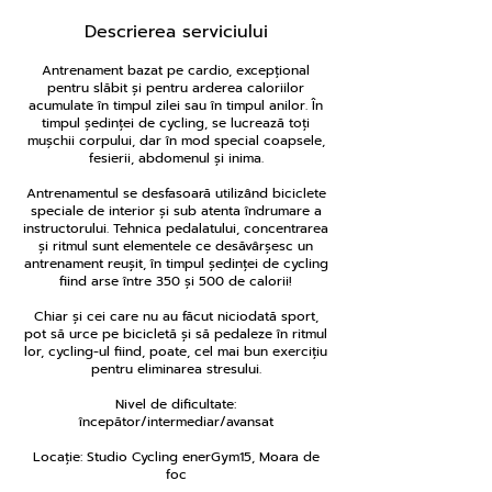
Descrierea serviciului
Antrenament bazat pe cardio, excepțional
pentru slăbit și pentru arderea caloriilor
acumulate în timpul zilei sau în timpul anilor. În
timpul ședinței de cycling, se lucrează toți
mușchii corpului, dar în mod special coapsele,
fesierii, abdomenul și inima.
Antrenamentul se desfasoară utilizând biciclete
speciale de interior și sub atenta îndrumare a
instructorului. Tehnica pedalatului, concentrarea
și ritmul sunt elementele ce desăvârșesc un
antrenament reușit, în timpul ședinței de cycling
fiind arse între 350 și 500 de calorii!
Chiar și cei care nu au făcut niciodată sport,
pot să urce pe bicicletă și să pedaleze în ritmul
lor, cycling-ul fiind, poate, cel mai bun exercițiu
pentru eliminarea stresului.
Nivel de dificultate:
începător/intermediar/avansat
Locație: Studio Cycling enerGym15, Moara de
foc