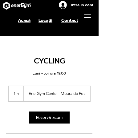
Intră în cont
Acasă
Locații
Contact
OFERTE ENERGYM
CYCLING
Luni - Joi ora 19:00
1 h
1
EnerGym Center - Moara de Foc
Rezervă acum