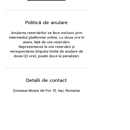
Politică de anulare
Anularea rezervărilor se face exclusiv prin
intermediul platformei online, cu doua ore în
avans, față de ora rezervării.
Neprezentarea la ora rezervării și
nerespectarea timpului limită de anulare de
două (2) ore), poate duce la penalizări.
Detalii de contact
Șoseaua Moara de Foc 15, Iași, Romania
ani
22
2
locatii